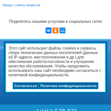
Назад к списку вопросов
Поделитесь нашими услугами в социальных сетях
О компании
Услуги
Статьи
Вопросы и ответы
Прайс-лист
Скачать
Этот сайт использует файлы cookies и сервисы
Контакты
Политика конфиденциальности
сбора технических данных посетителей (данные
Соглашение на обработку персональных данных
об IP-адресе, местоположении и др.) для
обеспечения работоспособности и улучшения
качества обслуживания. Чтобы продолжить
использовать наш сайт необходимо согласиться с
Вакансии
Создание и продвижение сайта
ITB-company.com
политикой конфеденциальности.
Согласиться
Политика конфиденциальности