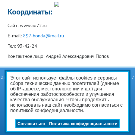
Координаты:
Сайт: www.ao72.ru
Е-mail:
897-honda@mail.ru
Тел: 93-42-24
Контактное лицо: Андрей Александрович Попов
О компании
Услуги
Статьи
Вопросы и ответы
Прайс-лист
Скачать
Этот сайт использует файлы cookies и сервисы
Контакты
Политика конфиденциальности
сбора технических данных посетителей (данные
Соглашение на обработку персональных данных
об IP-адресе, местоположении и др.) для
обеспечения работоспособности и улучшения
качества обслуживания. Чтобы продолжить
использовать наш сайт необходимо согласиться с
Вакансии
Создание и продвижение сайта
ITB-company.com
политикой конфеденциальности.
Согласиться
Политика конфиденциальности